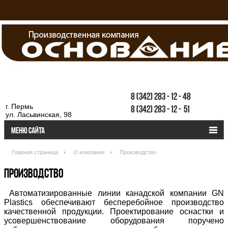
8
(342)
283
-
12
-
48
г. Пермь
8
(342)
283
-
12
-
51
ул. Ласьвинская, 98
Меню сайта
Главная страница
О компании
Производство
ПРОИЗВОДСТВО
Автоматизированные линии канадской компании GN
Plastics обеспечивают бесперебойное производство
качественной продукции. Проектирование оснастки и
усовершенствование оборудования поручено